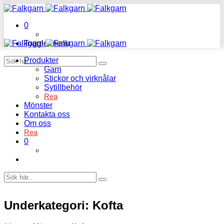
0
Toggle menu
Produkter
Garn
Stickor och virknålar
Sytillbehör
Rea
Mönster
Kontakta oss
Om oss
Rea
0
Underkategori:
Kofta