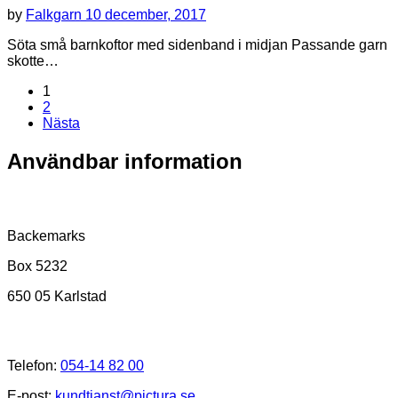
by
Falkgarn
10 december, 2017
Söta små barnkoftor med sidenband i midjan Passande garn
skotte…
1
2
Nästa
Användbar information
Postadress
Backemarks
Box 5232
650 05 Karlstad
Kundtjänst
Telefon:
054-14 82 00
E-post:
kundtjanst@pictura.se