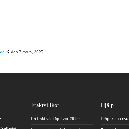
org
den 7 mars, 2025.
Fraktvillkor
Hjälp
0
Fri frakt vid köp över 299kr
Frågor och sva
ictura.se