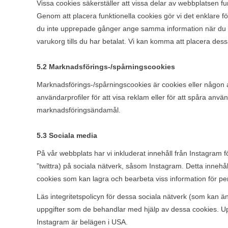
Vissa cookies säkerställer att vissa delar av webbplatsen f
Genom att placera funktionella cookies gör vi det enklare f
du inte upprepade gånger ange samma information när du be
varukorg tills du har betalat. Vi kan komma att placera des
5.2 Marknadsförings-/spårningscookies
Marknadsförings-/spårningscookies är cookies eller någon 
användarprofiler för att visa reklam eller för att spåra anv
marknadsföringsändamål.
5.3 Sociala media
På vår webbplats har vi inkluderat innehåll från Instagram för 
”twittra) på sociala nätverk, såsom Instagram. Detta inneh
cookies som kan lagra och bearbeta viss information för pe
Läs integritetspolicyn för dessa sociala nätverk (som kan ä
uppgifter som de behandlar med hjälp av dessa cookies. 
Instagram är belägen i USA.