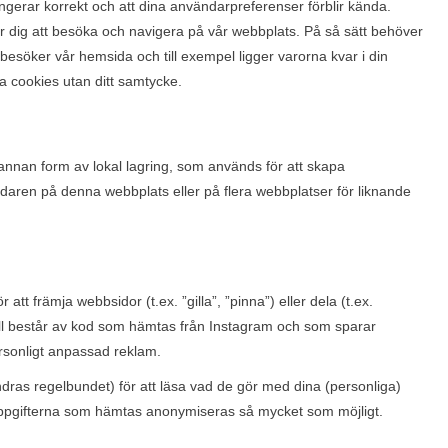
ungerar korrekt och att dina användarpreferenser förblir kända.
ör dig att besöka och navigera på vår webbplats. På så sätt behöver
söker vår hemsida och till exempel ligger varorna kvar i din
sa cookies utan ditt samtycke.
annan form av lokal lagring, som används för att skapa
ändaren på denna webbplats eller på flera webbplatser för liknande
att främja webbsidor (t.ex. ”gilla”, ”pinna”) eller dela (t.ex.
åll består av kod som hämtas från Instagram och som sparar
rsonligt anpassad reklam.
ndras regelbundet) för att läsa vad de gör med dina (personliga)
Uppgifterna som hämtas anonymiseras så mycket som möjligt.