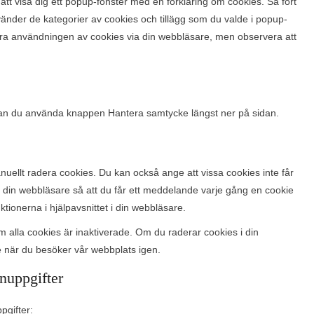
tt visa dig ett popup-fönster med en förklaring om cookies. Så fort
nvänder de kategorier av cookies och tillägg som du valde i popup-
vera användningen av cookies via din webbläsare, men observera att
 kan du använda knappen Hantera samtycke längst ner på sidan.
uellt radera cookies. Du kan också ange att vissa cookies inte får
för din webbläsare så att du får ett meddelande varje gång en cookie
tionerna i hjälpavsnittet i din webbläsare.
 alla cookies är inaktiverade. Om du raderar cookies i din
e när du besöker vår webbplats igen.
nuppgifter
pgifter: