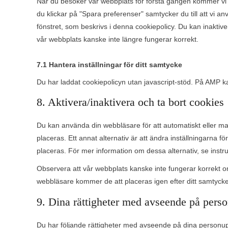
När du besöker vår webbplats för första gången kommer vi a
du klickar på "Spara preferenser" samtycker du till att vi a
fönstret, som beskrivs i denna cookiepolicy. Du kan inakti
vår webbplats kanske inte längre fungerar korrekt.
7.1 Hantera inställningar för ditt samtycke
Du har laddat cookiepolicyn utan javascript-stöd. På AMP
8. Aktivera/inaktivera och ta bort cookies
Du kan använda din webbläsare för att automatiskt eller man
placeras. Ett annat alternativ är att ändra inställningarna 
placeras. För mer information om dessa alternativ, se instruk
Observera att vår webbplats kanske inte fungerar korrekt om
webbläsare kommer de att placeras igen efter ditt samtyck
9. Dina rättigheter med avseende på perso
Du har följande rättigheter med avseende på dina personup