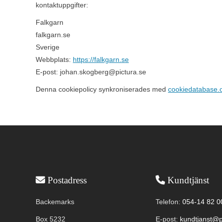
kontaktuppgifter:
Falkgarn
falkgarn.se
Sverige
Webbplats:
https://falkgarn.se
E-post:
johan.skogberg@pictura.se
Denna cookiepolicy synkroniserades med
cookiedatabase.
Användbar information
Postadress
Kundtjänst
Backemarks
Telefon:
054-14 82 0
Box 5232
E-post:
kundtjanst@p