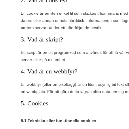
2. Vad är cookies?
En cookie är en liten enkel fil som skickas tillsammans me
dators eller annan enhets hårddisk. Informationen som lagras d
parters servrar under ett efterföljande besök.
3. Vad är skript?
Ett script är en bit programkod som används för att få vår w
server eller på din enhet.
4. Vad är en webbfyr?
En webbfyr (eller en pixeltagg) är en liten, osynlig bit text
en webbplats. För att göra detta lagras olika data om dig m
5. Cookies
5.1 Tekniska eller funktionella cookies