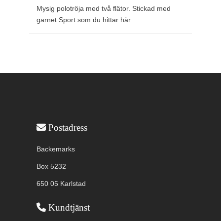
Mysig polotröja med två flätor. Stickad med
garnet Sport som du hittar här
Användbar information
Postadress
Backemarks
Box 5232
650 05 Karlstad
Kundtjänst