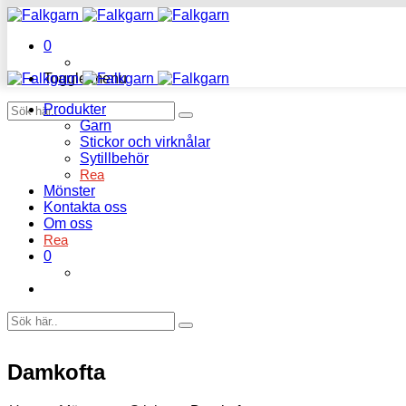
0
Toggle menu
Produkter
Garn
Stickor och virknålar
Sytillbehör
Rea
Mönster
Kontakta oss
Om oss
Rea
0
Damkofta