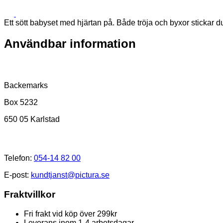
Ett sött babyset med hjärtan på. Både tröja och byxor stickar du
Användbar information
Postadress
Backemarks
Box 5232
650 05 Karlstad
Kundtjänst
Telefon:
054-14 82 00
E-post:
kundtjanst@pictura.se
Fraktvillkor
Fri frakt vid köp över 299kr
Leverans inom 1-4 arbetsdagar