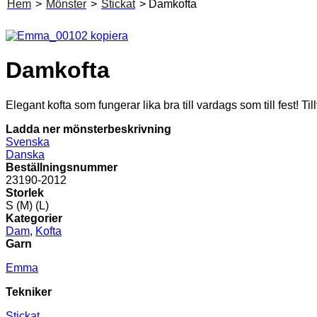
Hem
>
Mönster
>
Stickat
> Damkofta
Damkofta
Elegant kofta som fungerar lika bra till vardags som till fest! Til
Ladda ner mönsterbeskrivning
Svenska
Danska
Beställningsnummer
23190-2012
Storlek
S (M) (L)
Kategorier
Dam
,
Kofta
Garn
Emma
Tekniker
Stickat