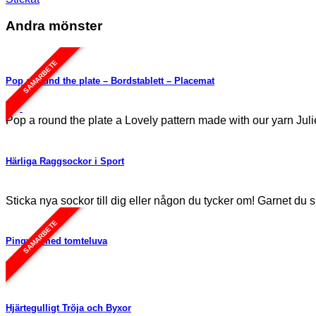
Andra mönster
SAMARBETE
Pop a round the plate – Bordstablett – Placemat
Pop a round the plate a Lovely pattern made with our yarn Jul
Härliga Raggsockor i Sport
Sticka nya sockor till dig eller någon du tycker om! Garnet d
SAMARBETE
Pingvin med tomteluva
Hjärtegulligt Tröja och Byxor