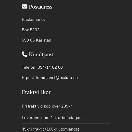
Användbar information
Postadress
Backemarks
Box 5232
650 05 Karlstad
Kundtjänst
Telefon:
054-14 82 00
E-post:
kundtjanst@pictura.se
Fraktvillkor
Fri frakt vid köp över 299kr
Leverans inom 1-4 arbetsdagar
49kr i frakt (+100kr utomlands)