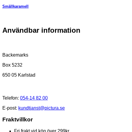
Smällkaramell
Användbar information
Postadress
Backemarks
Box 5232
650 05 Karlstad
Kundtjänst
Telefon:
054-14 82 00
E-post:
kundtjanst@pictura.se
Fraktvillkor
Fri frakt vid köp över 299kr