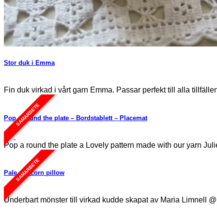
Stor duk i Emma
Fin duk virkad i vårt garn Emma. Passar perfekt till alla tillfälle
SAMARBETE
Pop a round the plate – Bordstablett – Placemat
Pop a round the plate a Lovely pattern made with our yarn Jul
SAMARBETE
Pale popcorn pillow
Underbart mönster till virkad kudde skapat av Maria Limnell @L