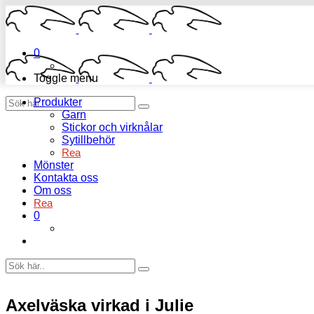
0
Toggle menu
Produkter
Garn
Stickor och virknålar
Sytillbehör
Rea
Mönster
Kontakta oss
Om oss
Rea
0
Axelväska virkad i Julie