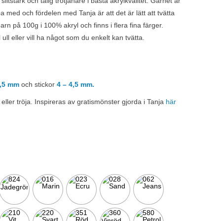
litstark och tålig trotjänare i bästa akrylkvalitet. Garnet är
på
ba med och fördelen med Tanja är att det är lätt att tvätta
kundrecensioner
t garn på 100g i 100% akryl och finns i flera fina färger.
l ull eller vill ha något som du enkelt kan tvätta.
4,5 mm
och stickor
4 – 4,5 mm.
eller tröja. Inspireras av gratismönster gjorda i Tanja
här