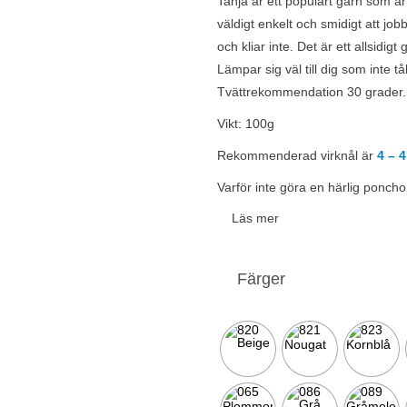
Tanja är ett populärt garn som är s
väldigt enkelt och smidigt att job
och kliar inte. Det är ett allsidig
Lämpar sig väl till dig som inte tå
Tvättrekommendation 30 grader.
Vikt: 100g
Rekommenderad virknål är
4 – 
Varför inte göra en härlig poncho 
Läs mer
Färger