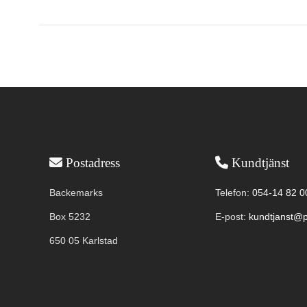
Användbar information
Postadress
Kundtjänst
Backemarks
Telefon:
054-14 82 0
Box 5232
E-post:
kundtjanst@p
650 05 Karlstad