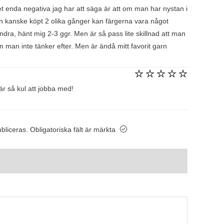
4
av 5
et enda negativa jag har att säga är att om man har nystan i
kanske köpt 2 olika gånger kan färgerna vara något
dra, hänt mig 2-3 ggr. Men är så pass lite skillnad att man
 man inte tänker efter. Men är ändå mitt favorit garn
Betygsatt
är så kul att jobba med!
5
av 5
bliceras.
Obligatoriska fält är märkta