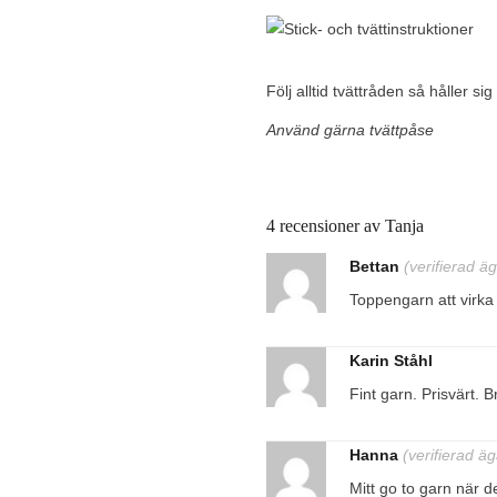
Följ alltid tvättråden så håller s
Använd gärna tvättpåse
4 recensioner av
Tanja
Bettan
(verifierad ä
Toppengarn att virka 
Karin Ståhl
Fint garn. Prisvärt. Br
Hanna
(verifierad ä
Mitt go to garn när 