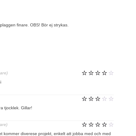
ig plaggen finare. OBS! Bör ej strykas.
gare)
Betygsatt
i
4
av 5
Betygsatt
a tjocklek. Gillar!
3
av
5
gare)
Betygsatt
det kommer diverese projekt, enkelt att jobba med och med