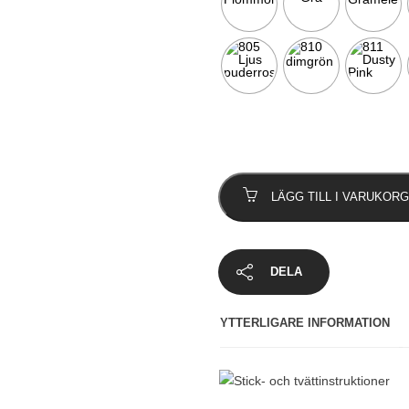
Tanja
mängd
LÄGG TILL I VARUKORG
DELA
YTTERLIGARE INFORMATION