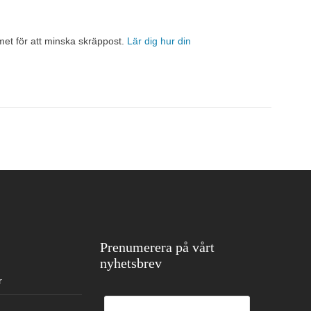
et för att minska skräppost.
Lär dig hur din
Prenumerera på vårt
nyhetsbrev
r