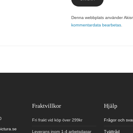
Denna webbplats använder Akism
kommentardata bearbetas
.
Fraktvillkor
Hjälp
0
Fri frakt vid köp över 299kr
Frågor och sva
ictura.se
Leverans inom 1-4 arbetsdagar
Tvättråd