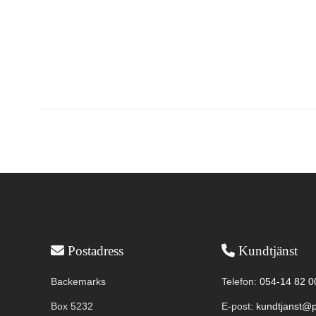
Användbar information
Postadress
Kundtjänst
Backemarks
Telefon:
054-14 82 0
Box 5232
E-post:
kundtjanst@p