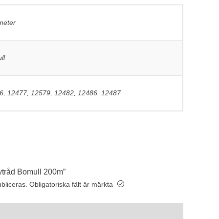
meter
ll
6, 12477, 12579, 12482, 12486, 12487
Sytråd Bomull 200m”
bliceras.
Obligatoriska fält är märkta