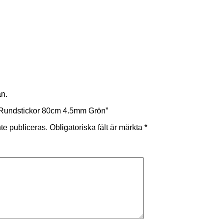
än.
a ”Rundstickor 80cm 4.5mm Grön”
te publiceras.
Obligatoriska fält är märkta
*