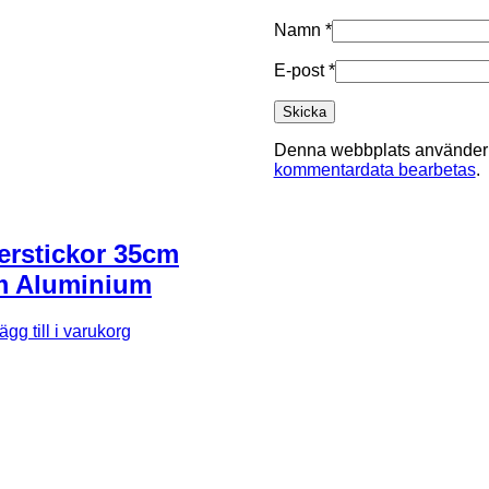
Namn
*
E-post
*
Denna webbplats använder A
kommentardata bearbetas
.
rstickor 35cm
m Aluminium
ägg till i varukorg