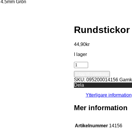
 4.5mm Grön
Rundstickor
44,90
kr
I lager
Rundstickor
80cm
Lägg till i varukorg
4.5mm
SKU:
095200014156
Garnkv
Grön
Dela
mängd
Ytterligare information
Mer information
Artikelnummer
14156