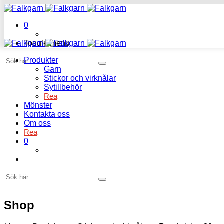
0
Toggle menu
Produkter
Garn
Stickor och virknålar
Sytillbehör
Rea
Mönster
Kontakta oss
Om oss
Rea
0
Shop