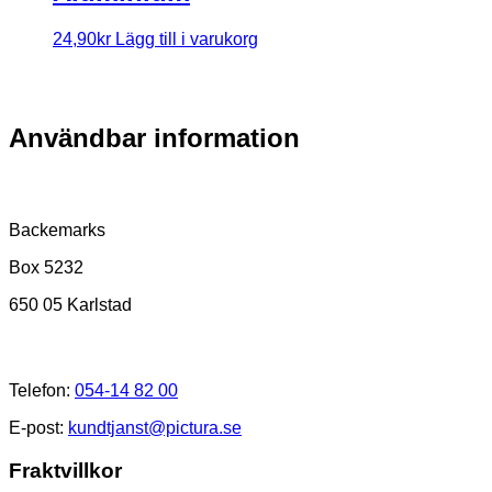
24,90
kr
Lägg till i varukorg
Användbar information
Postadress
Backemarks
Box 5232
650 05 Karlstad
Kundtjänst
Telefon:
054-14 82 00
E-post:
kundtjanst@pictura.se
Fraktvillkor