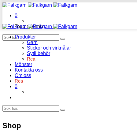
0
Toggle menu
Produkter
Garn
Stickor och virknålar
Sytillbehör
Rea
Mönster
Kontakta oss
Om oss
Rea
0
Shop