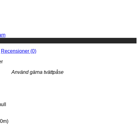
arn
Recensioner (0)
Använd gärna tvättpåse
ull
70m)