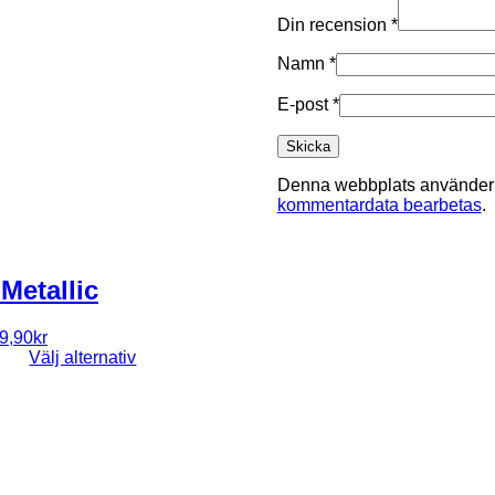
Din recension
*
Namn
*
E-post
*
Denna webbplats använder A
kommentardata bearbetas
.
Metallic
et
Det
9,90
kr
rsprungliga
nuvarande
Den
Välj alternativ
riset
priset
här
ar:
är:
produkten
9,00kr.
29,90kr.
har
flera
varianter.
De