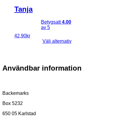
varianter.
Tanja
De
olika
alternativen
Betygsatt
4.00
kan
av 5
väljas
på
42,90
kr
Den
produktsidan
Välj alternativ
här
produkten
har
flera
Användbar information
varianter.
De
olika
Postadress
alternativen
kan
Backemarks
väljas
på
Box 5232
produktsidan
650 05 Karlstad
Kundtjänst