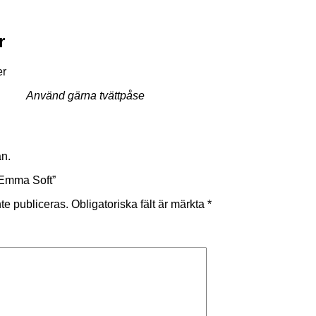
r
Använd gärna tvättpåse
än.
 ”Emma Soft”
te publiceras.
Obligatoriska fält är märkta
*