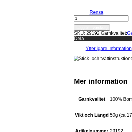
Rensa
Emma
Soft
Lägg till i varukorg
mängd
SKU:
29192
Garnkvalitet:
G
Dela
Ytterligare information
Mer information
Garnkvalitet
100% Bom
Vikt och Längd
50g (ca 1
Artikelnummer
29192