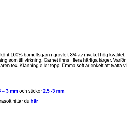
skönt 100% bomullsgarn i grovlek 8/4 av mycket hög kvalitet.
ning som till virkning. Garnet finns i flera härliga färger. Varför
maren tex. Klänning eller topp. Emma soft är enkelt att tvätta vi
5 – 3 mm
och stickor
2,5 -3 mm
asoft hittar du
här