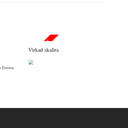
SAMARBETE
Virkad skallra
och Emma