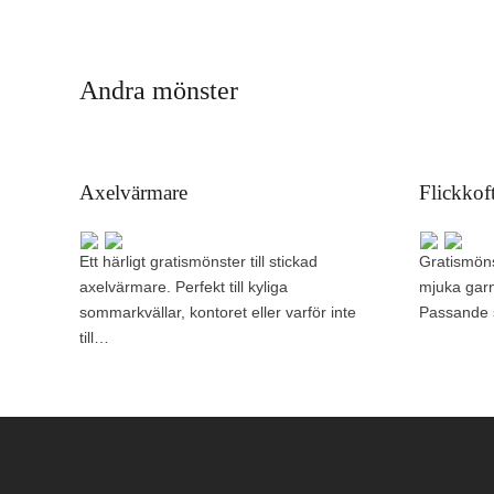
Andra mönster
Axelvärmare
Flickkoft
Ett härligt gratismönster till stickad
Gratismönst
axelvärmare. Perfekt till kyliga
mjuka garn
sommarkvällar, kontoret eller varför inte
Passande s
till…