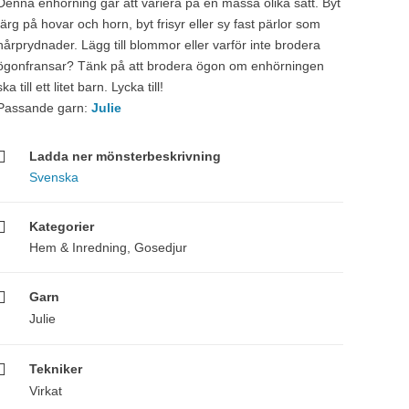
Denna enhörning går att variera på en massa olika sätt. Byt
färg på hovar och horn, byt frisyr eller sy fast pärlor som
hårprydnader. Lägg till blommor eller varför inte brodera
ögonfransar? Tänk på att brodera ögon om enhörningen
ska till ett litet barn. Lycka till!
Passande garn:
Julie
Ladda ner mönsterbeskrivning
Svenska
Kategorier
Hem & Inredning
,
Gosedjur
Garn
Julie
Tekniker
Virkat