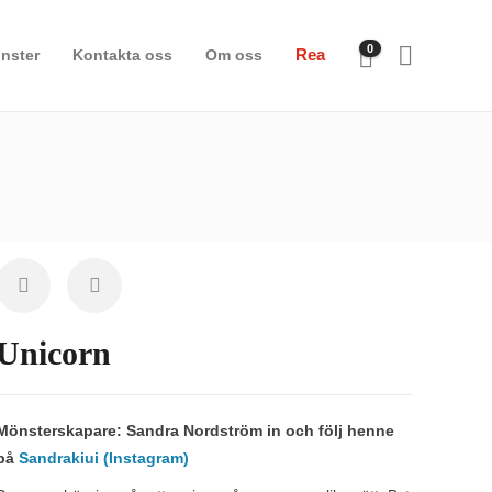
0
Rea
nster
Kontakta oss
Om oss
Unicorn
Mönsterskapare: Sandra Nordström in och följ henne
på
Sandrakiui (Instagram)