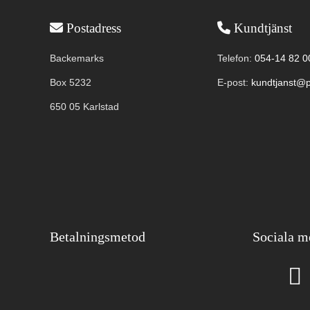
Användbar information
Postadress
Kundtjänst
Backemarks
Telefon:
054-14 82 0
Box 5232
E-post:
kundtjanst@p
650 05 Karlstad
Betalningsmetod
Sociala m