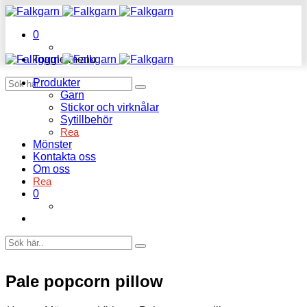
0
Toggle menu
Produkter
Garn
Stickor och virknålar
Sytillbehör
Rea
Mönster
Kontakta oss
Om oss
Rea
0
Pale popcorn pillow