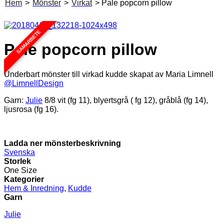
Hem
>
Mönster
>
Virkat
> Pale popcorn pillow
SAMARBETE
Pale popcorn pillow
Underbart mönster till virkad kudde skapat av
Maria Limnell
@LimnellDesign
Garn:
Julie
8/8 vit (fg 11), blyertsgrå ( fg 12), gråblå (fg 14),
ljusrosa (fg 16).
Ladda ner mönsterbeskrivning
Svenska
Storlek
One Size
Kategorier
Hem & Inredning
,
Kudde
Garn
Julie