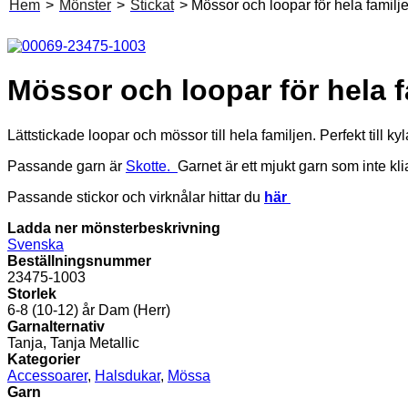
Hem
>
Mönster
>
Stickat
> Mössor och loopar för hela familj
Mössor och loopar för hela f
Lättstickade loopar och mössor till hela familjen. Perfekt till kyl
Passande garn är
Skotte.
Garnet är ett mjukt garn som inte kliar
Passande stickor och virknålar hittar du
här
Ladda ner mönsterbeskrivning
Svenska
Beställningsnummer
23475-1003
Storlek
6-8 (10-12) år Dam (Herr)
Garnalternativ
Tanja, Tanja Metallic
Kategorier
Accessoarer
,
Halsdukar
,
Mössa
Garn