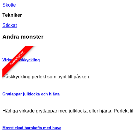
Skotte
Tekniker
Stickat
Andra mönster
SAMARBETE
Virkad påskkyckling
Påskkyckling perfekt som pynt till påsken.
Grytlappar julklocka och hjärta
Härliga virkade grytlappar med julklocka eller hjärta. Perfekt t
Mosstickad barnkofta med huva