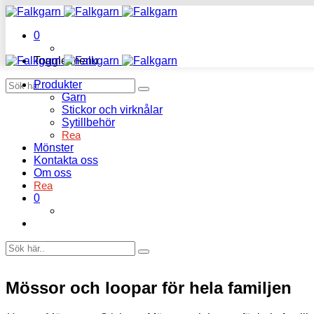
0
Toggle menu
Produkter
Garn
Stickor och virknålar
Sytillbehör
Rea
Mönster
Kontakta oss
Om oss
Rea
0
Mössor och loopar för hela familjen