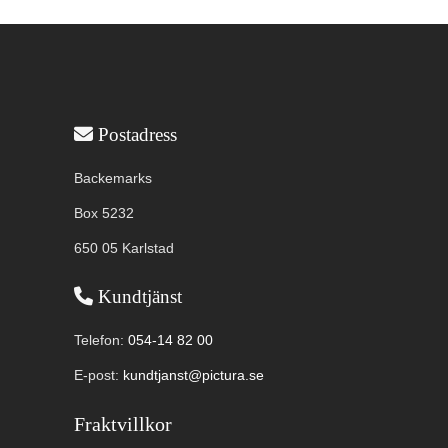
Användbar information
Postadress
Backemarks
Box 5232
650 05 Karlstad
Kundtjänst
Telefon:
054-14 82 00
E-post:
kundtjanst@pictura.se
Fraktvillkor