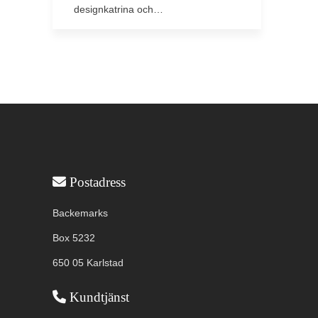
designkatrina och…
Användbar information
Postadress
Backemarks
Box 5232
650 05 Karlstad
Kundtjänst