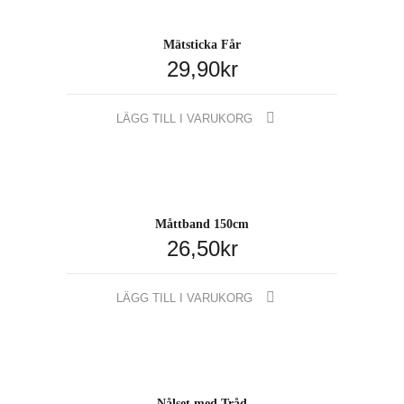
flera
varianter.
Mätsticka Får
De
29,90
kr
olika
alternativen
kan
LÄGG TILL I VARUKORG
väljas
på
produktsid
Måttband 150cm
26,50
kr
LÄGG TILL I VARUKORG
Nålset med Tråd