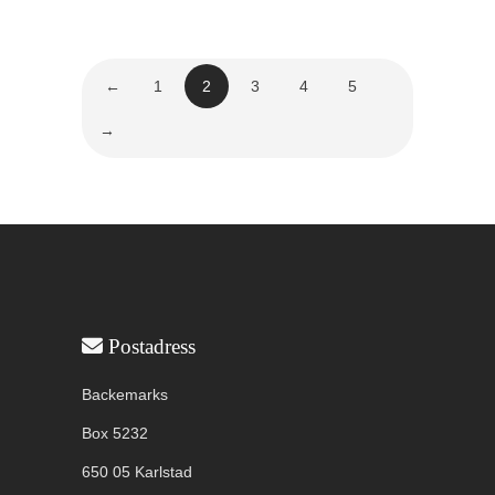
på
produktsid
←
1
2
3
4
5
→
Användbar information
Postadress
Backemarks
Box 5232
650 05 Karlstad