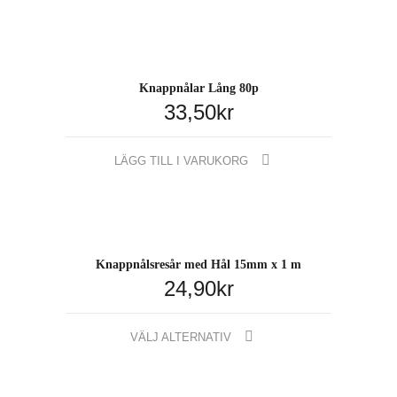
Knappnålar Lång 80p
33,50
kr
LÄGG TILL I VARUKORG
Knappnålsresår med Hål 15mm x 1 m
24,90
kr
Den
VÄLJ ALTERNATIV
här
produkten
har