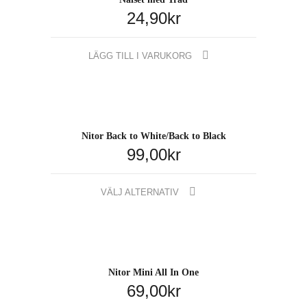
24,90
kr
LÄGG TILL I VARUKORG
Nitor Back to White/Back to Black
99,00
kr
Den
VÄLJ ALTERNATIV
här
produkten
har
flera
varianter.
Nitor Mini All In One
De
69,00
kr
olika