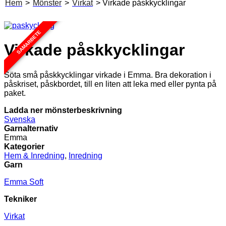
Hem
>
Mönster
>
Virkat
> Virkade påskkycklingar
SAMARBETE
Virkade påskkycklingar
Söta små påskkycklingar virkade i Emma. Bra dekoration i
påskriset, påskbordet, till en liten att leka med eller pynta på
paket.
Ladda ner mönsterbeskrivning
Svenska
Garnalternativ
Emma
Kategorier
Hem & Inredning
,
Inredning
Garn
Emma Soft
Tekniker
Virkat