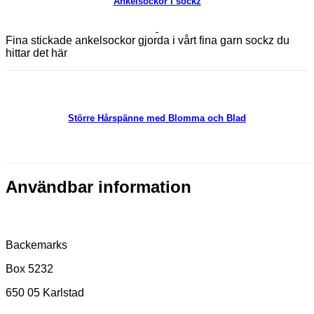
Ankelsockor i sockz
Fina stickade ankelsockor gjorda i vårt fina garn sockz du
hittar det här
Större Hårspänne med Blomma och Blad
Användbar information
Postadress
Backemarks
Box 5232
650 05 Karlstad