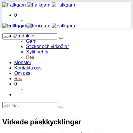
0
Toggle menu
Produkter
Garn
Stickor och virknålar
Sytillbehör
Rea
Mönster
Kontakta oss
Om oss
Rea
0
Virkade påskkycklingar