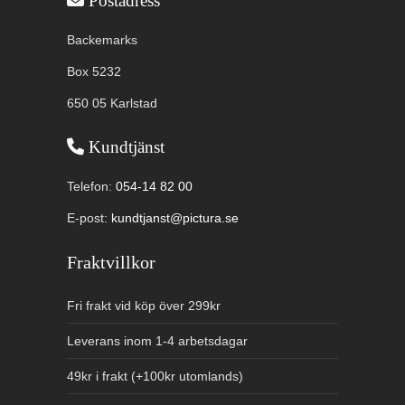
Användbar information
Postadress
Backemarks
Box 5232
650 05 Karlstad
Kundtjänst
Telefon:
054-14 82 00
E-post:
kundtjanst@pictura.se
Fraktvillkor
Fri frakt vid köp över 299kr
Leverans inom 1-4 arbetsdagar
49kr i frakt (+100kr utomlands)