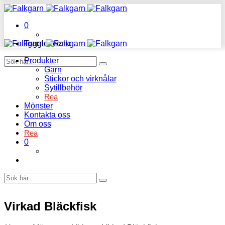
0
Toggle menu
Produkter
Garn
Stickor och virknålar
Sytillbehör
Rea
Mönster
Kontakta oss
Om oss
Rea
0
Virkad Bläckfisk