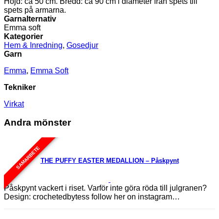
Höjd: ca 50 cm. Bredd: ca 90 cm i diameter från spets till
spets på armarna.
Garnalternativ
Emma soft
Kategorier
Hem & Inredning
,
Gosedjur
Garn
Emma
,
Emma Soft
Tekniker
Virkat
Andra mönster
SAMARBETE
THE PUFFY EASTER MEDALLION – Påskpynt
Påskpynt vackert i riset. Varför inte göra röda till julgranen?
Design: crochetedbytess follow her on instagram…