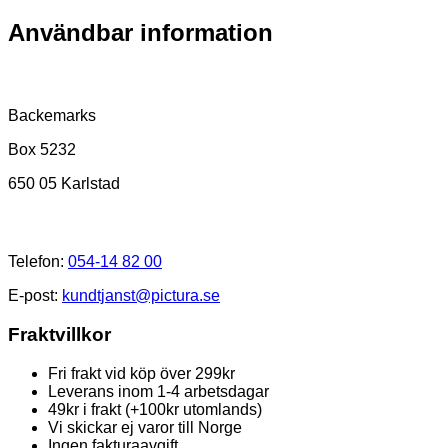
Användbar information
Postadress
Backemarks
Box 5232
650 05 Karlstad
Kundtjänst
Telefon:
054-14 82 00
E-post:
kundtjanst@pictura.se
Fraktvillkor
Fri frakt vid köp över 299kr
Leverans inom 1-4 arbetsdagar
49kr i frakt (+100kr utomlands)
Vi skickar ej varor till Norge
Ingen fakturaavgift