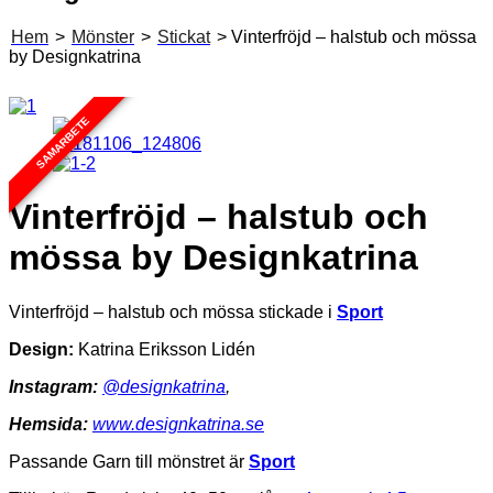
Hem
>
Mönster
>
Stickat
> Vinterfröjd – halstub och mössa
by Designkatrina
SAMARBETE
Vinterfröjd – halstub och
mössa by Designkatrina
Vinterfröjd – halstub och mössa stickade i
Sport
Design:
Katrina Eriksson Lidén
Instagram:
@designkatrina
,
Hemsida:
www.designkatrina.se
Passande Garn till mönstret är
Sport