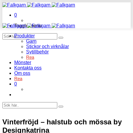
0
Toggle menu
Produkter
Garn
Stickor och virknålar
Sytillbehör
Rea
Mönster
Kontakta oss
Om oss
Rea
0
Vinterfröjd – halstub och mössa by
Designkatrina