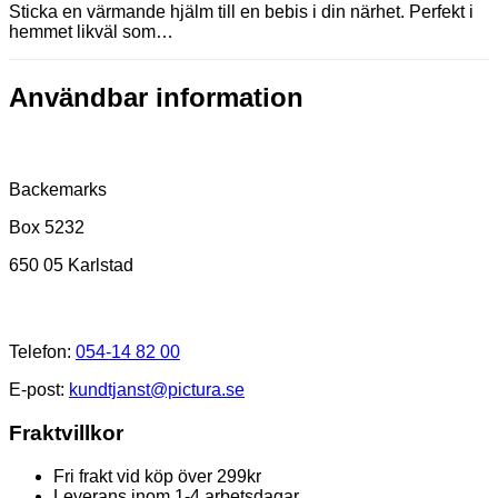
Sticka en värmande hjälm till en bebis i din närhet. Perfekt i
hemmet likväl som…
Användbar information
Postadress
Backemarks
Box 5232
650 05 Karlstad
Kundtjänst
Telefon:
054-14 82 00
E-post:
kundtjanst@pictura.se
Fraktvillkor
Fri frakt vid köp över 299kr
Leverans inom 1-4 arbetsdagar