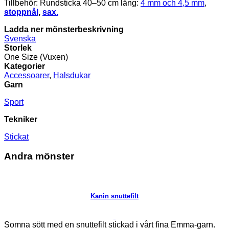
Tillbehör: Rundsticka 40–50 cm lång:
4 mm och 4,5 mm
,
stoppnål
,
sax.
Ladda ner mönsterbeskrivning
Svenska
Storlek
One Size (Vuxen)
Kategorier
Accessoarer
,
Halsdukar
Garn
Sport
Tekniker
Stickat
Andra mönster
Kanin snuttefilt
Somna sött med en snuttefilt stickad i vårt fina Emma-garn.