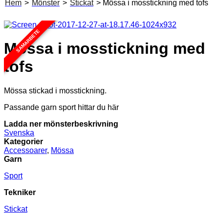
Hem
>
Mönster
>
Stickat
> Mössa i mosstickning med tofs
SAMARBETE
Mössa i mosstickning med
tofs
Mössa stickad i mosstickning.
Passande garn sport hittar du här
Ladda ner mönsterbeskrivning
Svenska
Kategorier
Accessoarer
,
Mössa
Garn
Sport
Tekniker
Stickat