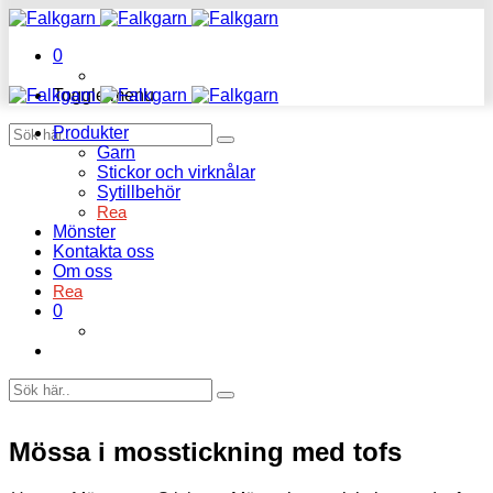
0
Toggle menu
Produkter
Garn
Stickor och virknålar
Sytillbehör
Rea
Mönster
Kontakta oss
Om oss
Rea
0
Mössa i mosstickning med tofs