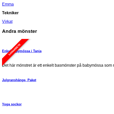
Emma
Tekniker
Virkat
Andra mönster
SAMARBETE
Enkel babymössa i Tanja
Det här mönstret är ett enkelt basmönster på babymössa so
Julgranshänge, Paket
Yoga sockor