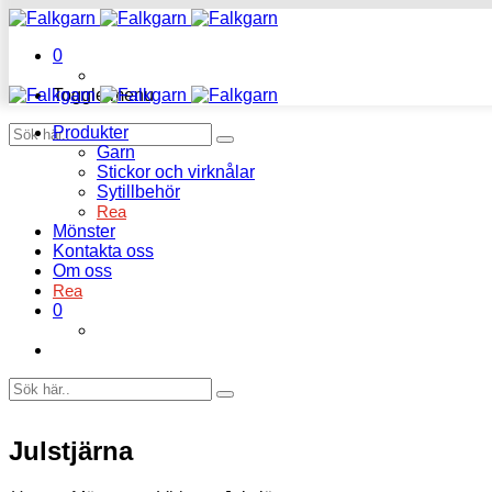
0
Toggle menu
Produkter
Garn
Stickor och virknålar
Sytillbehör
Rea
Mönster
Kontakta oss
Om oss
Rea
0
Julstjärna