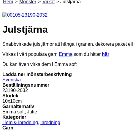
Hem
>
Mönster
>
Virkat
> Julstjärna
Julstjärna
Snabbvirkade julstjärnor att hänga i granen, dekorera paket ell
Virkas i vårt populära garn
Emma
som du hittar
här
Du kan även virka dem i Emma soft
Ladda ner mönsterbeskrivning
Svenska
Beställningsnummer
23190-2032
Storlek
10x10cm
Garnalternativ
Emma soft, Julie
Kategorier
Hem & Inredning
,
Inredning
Garn