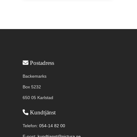
Användbar information
Postadress
Backemarks
Box 5232
650 05 Karlstad
Kundtjänst
Telefon:
054-14 82 00
E-post:
kundtjanst@pictura.se