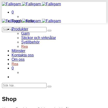
0
Toggle menu
Produkter
Garn
Stickor och virknålar
Sytillbehör
Rea
Mönster
Kontakta oss
Om oss
Rea
0
Shop