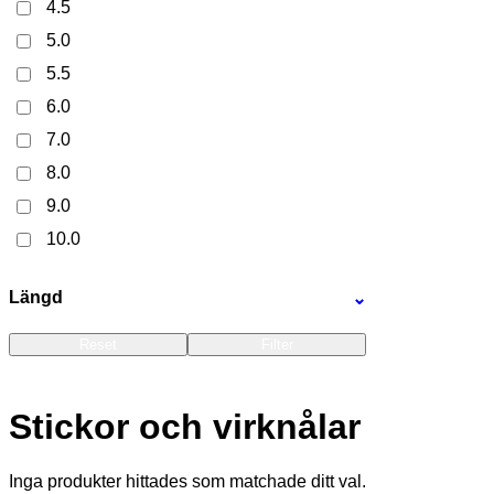
4.5
5.0
5.5
6.0
7.0
8.0
9.0
10.0
Längd
⌄
Reset
Filter
Stickor och virknålar
Inga produkter hittades som matchade ditt val.