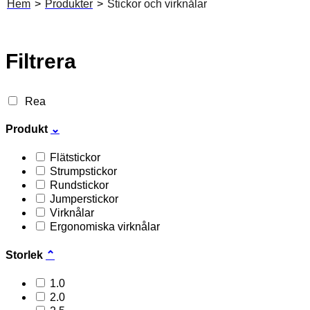
Hem
>
Produkter
>
Stickor och virknålar
Filtrera
Rea
Produkt
⌄
Flätstickor
Strumpstickor
Rundstickor
Jumperstickor
Virknålar
Ergonomiska virknålar
Storlek
⌃
1.0
2.0