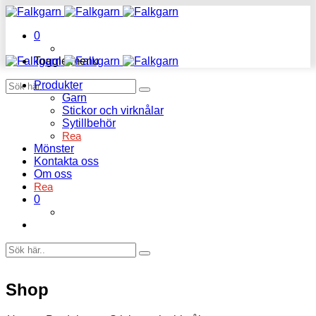
0
Toggle menu
Produkter
Garn
Stickor och virknålar
Sytillbehör
Rea
Mönster
Kontakta oss
Om oss
Rea
0
Shop